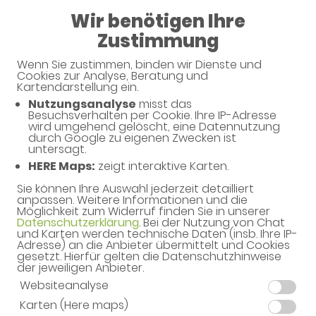
Wir benötigen Ihre
Geschlossen
Zustimmung
Wenn Sie zustimmen, binden wir Dienste und
Cookies zur Analyse, Beratung und
Kartendarstellung ein.
Apotheke im Metropol-Medical-Center O
Nutzungsanalyse
misst das
Haben Sie noch Fragen?
Besuchsverhalten per Cookie. Ihre IP-Adresse
wird umgehend gelöscht, eine Datennutzung
durch Google zu eigenen Zwecken ist
untersagt.
Dann schreiben Sie uns einfach eine Nachricht oder
HERE Maps:
zeigt interaktive Karten.
rufen Sie uns direkt unter 0911 - 99904125 an. Wir
helfen Ihnen gerne weiter.
Sie können Ihre Auswahl jederzeit detailliert
anpassen. Weitere Informationen und die
Möglichkeit zum Widerruf finden Sie in unserer
Datenschutzerklärung
. Bei der Nutzung von Chat
und Karten werden technische Daten (insb. Ihre IP-
Ihre Daten
Adresse) an die Anbieter übermittelt und Cookies
gesetzt. Hierfür gelten die Datenschutzhinweise
Vorname*
der jeweiligen Anbieter.
Websiteanalyse
Karten (Here maps)